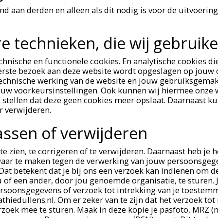
end aan derden en alleen als dit nodig is voor de uitvoer
re technieken, die wij gebruik
chnische en functionele cookies. En analytische cookies d
t eerste bezoek aan deze website wordt opgeslagen op jouw
 technische werking van de website en jouw gebruiksgemak
uw voorkeursinstellingen. Ook kunnen wij hiermee onze we
 stellen dat deze geen cookies meer opslaat. Daarnaast kun
r verwijderen.
assen of verwijderen
te zien, te corrigeren of te verwijderen. Daarnaast heb je
waar te maken tegen de verwerking van jouw persoonsgege
Dat betekent dat je bij ons een verzoek kan indienen om d
f een ander, door jou genoemde organisatie, te sturen. Je
ersoonsgegevens of verzoek tot intrekking van je toestem
edullens.nl. Om er zeker van te zijn dat het verzoek tot 
erzoek mee te sturen. Maak in deze kopie je pasfoto, MRZ 